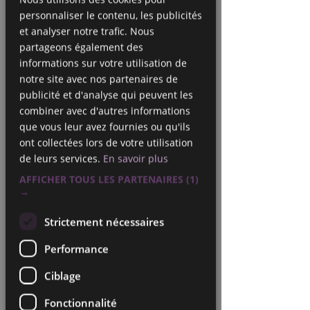
2027
personnaliser le contenu, les publicités
et analyser notre trafic. Nous
tous les mardis de 11h à 12h - hors
partageons également des
vacances scolaires
informations sur votre utilisation de
notre site avec nos partenaires de
380
euros
publicité et d'analyse qui peuvent les
Commence le 15 sept.
C
380 €
o
combiner avec d'autres informations
m
que vous leur avez fournies ou qu'ils
Salle Orensèn -Divonne
m
ont collectées lors de votre utilisation
e
de leurs services.
En savoir plus
n
c
AFFICHER TOUS LES PARTENAIRES
(1)
Places disponibles
e
→
l
Réserver
e
Strictement nécessaires
1
5
Performance
s
e
Description du service
Ciblage
p
t
Fonctionnalité
Abonnement annuel pour 32 séances
.