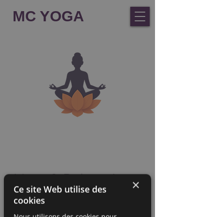
MC YOGA
Yoga & Relaxation -
×
Ce site Web utilise des
Divonne - 2026-
cookies
Nous utilisons des cookies pour