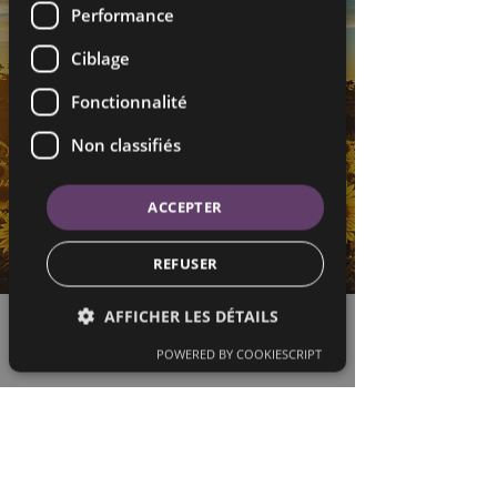
Performance
Ciblage
Fonctionnalité
Non classifiés
ACCEPTER
REFUSER
AFFICHER LES DÉTAILS
Marie-Christine Cremese
POWERED BY COOKIESCRIPT
26 juin 2027
Previous
Next